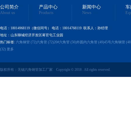
公司简介
产品中心
新闻中心
车
About us
Products
News
Eq
电话：18014968119
（微信同号）
电话
：18014768119 联系人：孙经理
地址：山东聊城经济开发区蒋官屯工业园
热门标签:
六角钢管 (72)
六角管 (72)
20#六角管 (50)
外圆内六角管 (49)
45号六角钢管 (48
(32)
更多
版权所有：无锡六角钢管加工厂家 Copyright © 2018 . All rights reserved.