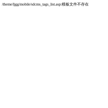
/theme/ljgg/mobile/sdcms_tags_list.asp:模板文件不存在