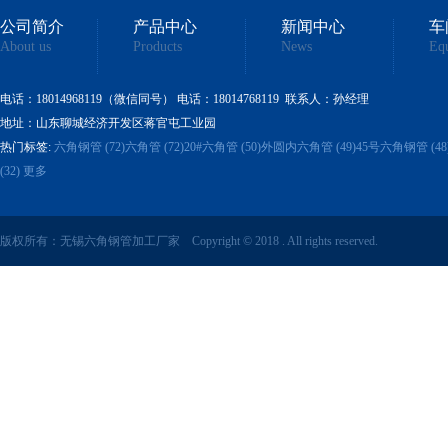
公司简介
产品中心
新闻中心
车
About us
Products
News
Eq
电话：18014968119
（微信同号）
电话
：18014768119 联系人：孙经理
地址：山东聊城经济开发区蒋官屯工业园
热门标签:
六角钢管 (72)
六角管 (72)
20#六角管 (50)
外圆内六角管 (49)
45号六角钢管 (48
(32)
更多
版权所有：无锡六角钢管加工厂家 Copyright © 2018 . All rights reserved.