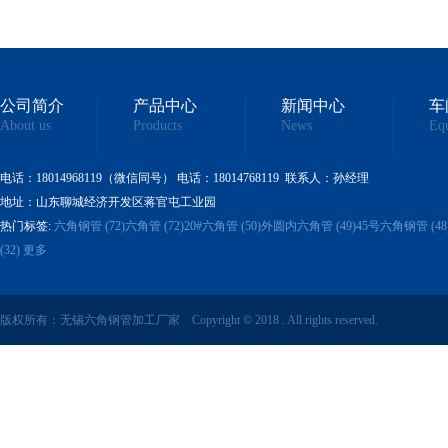
公司简介
产品中心
新闻中心
车
About us
Products
News
Eq
电话：18014968119
（微信同号）
电话
：18014768119 联系人：孙经理
地址：山东聊城经济开发区蒋官屯工业园
热门标签:
六角钢管 (72)
六角管 (72)
20#六角管 (50)
外圆内六角管 (49)
45号六角钢管 (48
(32)
更多
版权所有：无锡六角钢管加工厂家 Copyright © 2018 . All rights reserved.